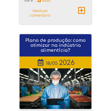
life e
…
Mais
Nenhum
comentário
Plano de produção: como
otimizar na indústria
alimentícia?
2026
18/05