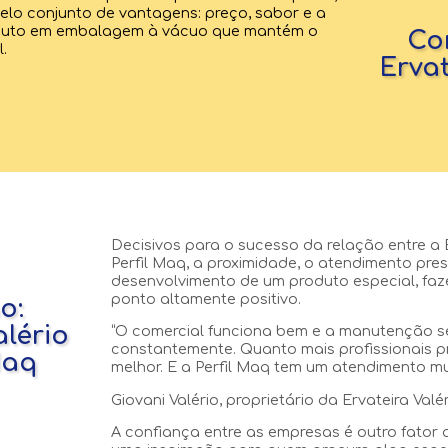
elo conjunto de vantagens: preço, sabor e a
duto em embalagem à vácuo que mantém o
Co
.
Ervat
Decisivos para o sucesso da relação entre a E
Perfil Maq, a proximidade, o atendimento pres
desenvolvimento de um produto especial, fa
ponto altamente positivo.
o:
alério
“O comercial funciona bem e a manutenção se
constantemente. Quanto mais profissionais p
Maq
melhor. E a Perfil Maq tem um atendimento mu
Giovani Valério, proprietário da Ervateira Valér
A confiança entre as empresas é outro fator 