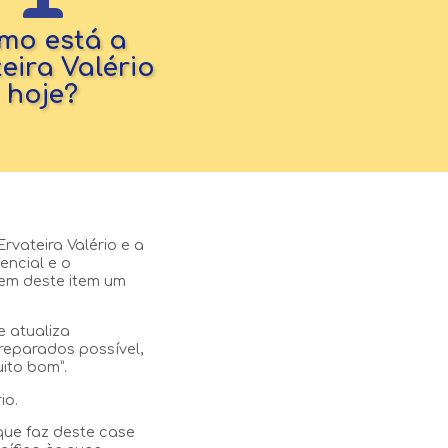
mo está a
eira Valério
hoje?
rvateira Valério e a
encial e o
zem deste item um
 atualiza
reparados possível,
ito bom”.
io.
que faz deste case