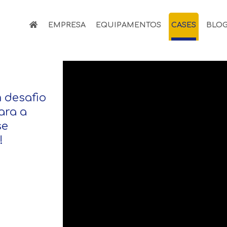
EMPRESA
EQUIPAMENTOS
CASES
BLO
 desafio
ara a
se
!