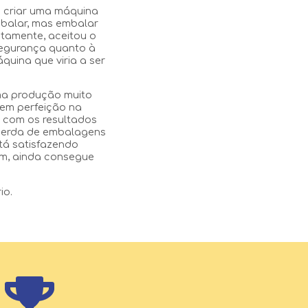
: criar uma máquina
balar, mas embalar
ntamente, aceitou o
 segurança quanto à
uina que viria a ser
uma produção muito
 tem perfeição na
s com os resultados
perda de embalagens
tá satisfazendo
im, ainda consegue
io.