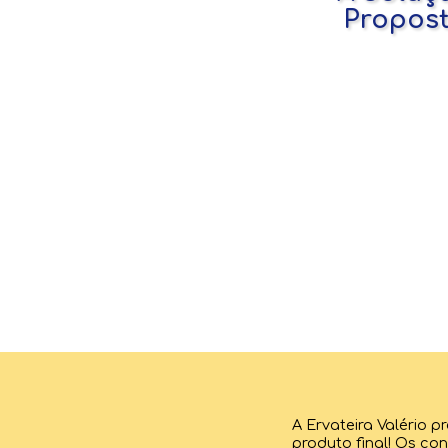
Propos
A Ervateira Valério 
produto final! Os c