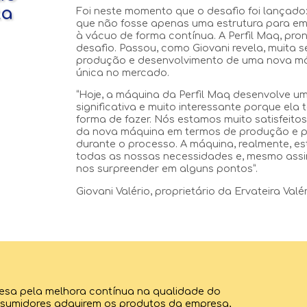
ta
Foi neste momento que o desafio foi lançado
que não fosse apenas uma estrutura para em
à vácuo de forma contínua. A Perfil Maq, pro
desafio. Passou, como Giovani revela, muita
produção e desenvolvimento de uma nova máq
única no mercado.
“Hoje, a máquina da Perfil Maq desenvolve 
significativa e muito interessante porque ela
forma de fazer. Nós estamos muito satisfeito
da nova máquina em termos de produção e 
durante o processo. A máquina, realmente, es
todas as nossas necessidades e, mesmo ass
nos surpreender em alguns pontos”.
Giovani Valério, proprietário da Ervateira Valér
presa pela melhora contínua na qualidade do
onsumidores adquirem os produtos da empresa,