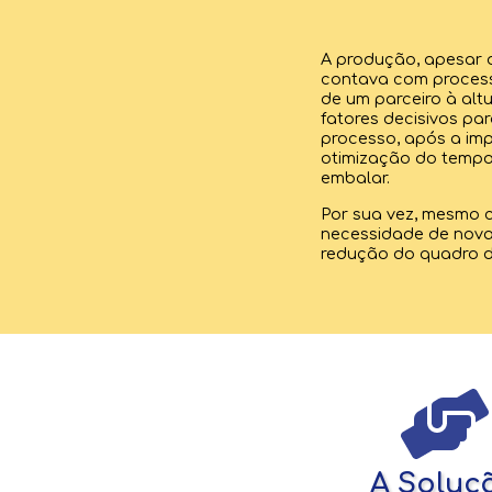
A produção, apesar 
contava com process
de um parceiro à al
fatores decisivos p
processo, após a im
otimização do tempo,
embalar.
Por sua vez, mesmo
necessidade de novas
redução do quadro d
A Soluç