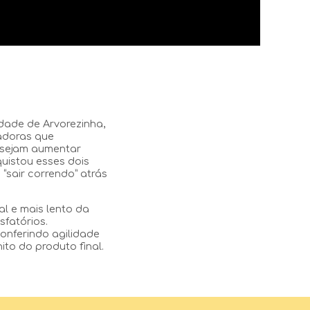
idade de Arvorezinha,
radoras que
esejam aumentar
quistou esses dois
 “sair correndo” atrás
l e mais lento da
fatórios.
onferindo agilidade
ito do produto final.