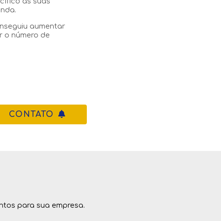
ífico às suas
nda.
onseguiu aumentar
r o número de
CONTATO
ntos para sua empresa.