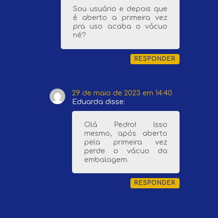
Sou usuário e depois que
é aberto a primeira vez
pra uso acaba o vácuo
né?
RESPONDER
29 de maio de 2023 em 14:40
Eduarda
disse:
Olá Pedro! Isso
mesmo, após aberto
pela primeira vez
perde o vácuo da
embalagem.
RESPONDER