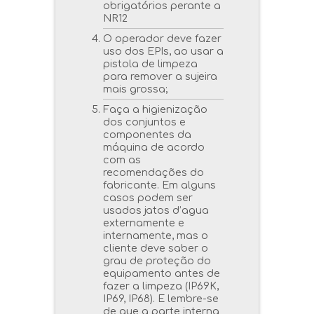
obrigatórios perante a
NR12
O operador deve fazer
uso dos EPIs, ao usar a
pistola de limpeza
para remover a sujeira
mais grossa;
Faça a higienização
dos conjuntos e
componentes da
máquina de acordo
com as
recomendações do
fabricante.
Em alguns
casos podem ser
usados jatos d’agua
externamente e
internamente, mas o
cliente deve saber o
grau de proteção do
equipamento antes de
fazer a limpeza (IP69K,
IP69, IP68).
E lembre-se
de que a parte interna