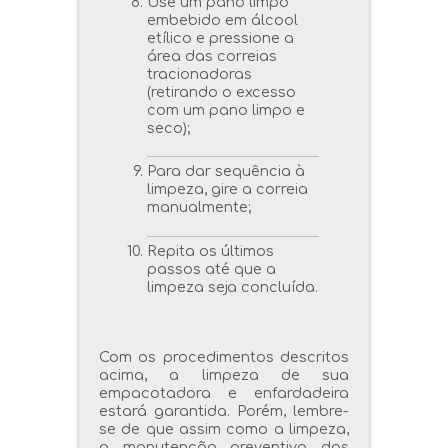
Use um pano limpo
embebido em álcool
etílico e pressione a
área das correias
tracionadoras
(retirando o excesso
com um pano limpo e
seco);
Para dar sequência à
limpeza, gire a correia
manualmente;
Repita os últimos
passos até que a
limpeza seja concluída.
Com os procedimentos descritos
acima, a limpeza de sua
empacotadora e enfardadeira
estará garantida. Porém, lembre-
se de que assim como a limpeza,
a manutenção preventiva dos