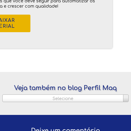
os que você deve seguir para automatizar os
ia e crescer com qualidade!
AIXAR
ERIAL
Veja também no blog Perfil Maq
Selecione
Deixe um comentário