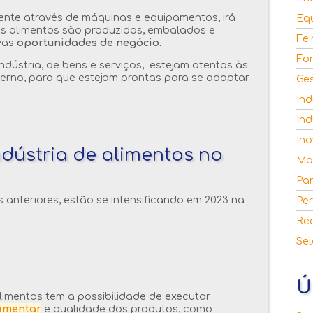
nte através de máquinas e equipamentos, irá
Eq
s alimentos são produzidos, embalados e
Fei
ovas
oportunidades de negócio.
Fo
ndústria, de bens e serviços, estejam atentas às
erno, para que estejam prontas para se adaptar
Ge
.
Ind
Ind
Ino
ndústria de alimentos no
Ma
Par
 anteriores, estão se intensificando em 2023 na
Per
Re
Se
Ú
 alimentos tem a possibilidade de executar
limentar
e qualidade dos produtos, como