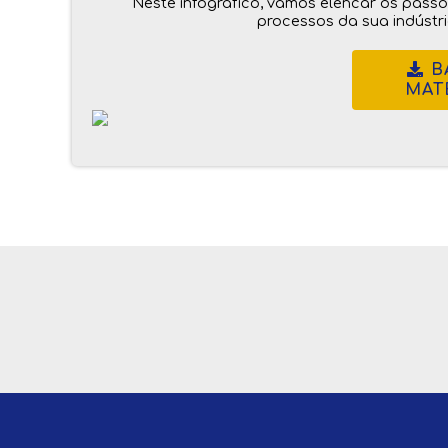
Neste infográfico, vamos elencar os pass
processos da sua indústr
B
MAT