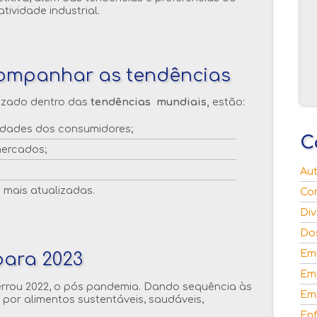
ividade industrial.
ompanhar as tendências
lizado dentro das
tendências mundiais,
estão:
idades dos consumidores;
C
mercados;
Aut
 mais atualizadas.
Co
Div
Dos
Em
para 2023
Em
errou 2022, o pós pandemia. Dando sequência às
Em
 por alimentos sustentáveis, saudáveis,
Enf