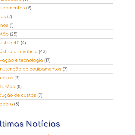
uipamentos
(9)
ras
(2)
rnos
(1)
stão
(25)
ústria 4.0
(4)
ústria alimentícia
(43)
vação e tecnologia
(17)
nutenção de equipamentos
(7)
ceiros
(3)
fil Maq
(8)
dução de custos
(9)
ladora
(8)
ltimas Notícias