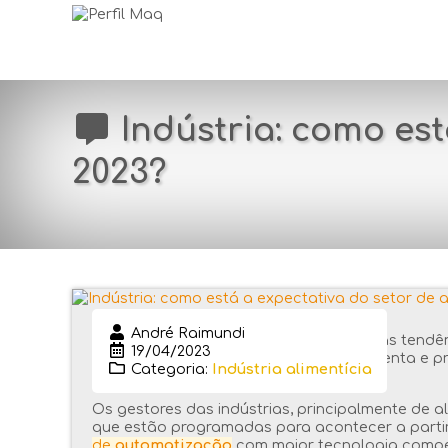
Indústria: como est
2023?
André Raimundi
Seja pela tecnologia na produção ou nas tendên
19/04/2023
indústria
de alimentos precisa estar atenta e 
Categoria:
Indústria alimentícia
Entenda:
Os gestores das indústrias, principalmente de 
que estão programadas para acontecer a parti
de
automatização
com maior tecnologia compet