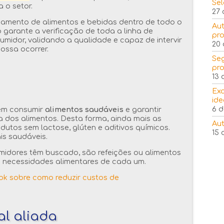
Sel
a o setor.
27 
reamento de alimentos e bebidas dentro de todo o
Aut
arante a verificação de toda a linha de
pro
midor, validando a qualidade e capaz de intervir
20 
ossa ocorrer.
Seg
pr
13 
Exa
ide
6 d
em consumir
alimentos saudáveis
e garantir
ha dos alimentos. Desta forma, ainda mais as
Aut
dutos sem lactose, glúten e aditivos químicos.
15 
is saudáveis.
idores têm buscado, são refeições ou alimentos
u necessidades alimentares de cada um.
al aliada