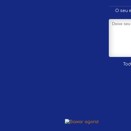
O seu e
Tod