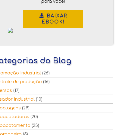
para você!
BAIXAR
EBOOK!
ategorias do Blog
omação Industrial
(26)
ntrole de produção
(16)
ersos
(17)
ador Industrial
(10)
balagens
(29)
pacotadoras
(20)
pacotamento
(23)
ardadeira
(5)